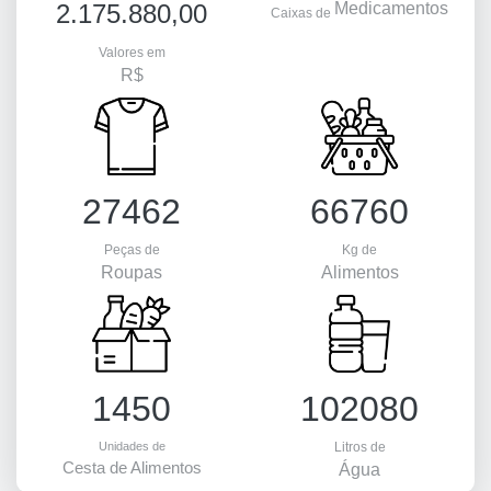
2.175.880,00
Medicamentos
Caixas de
Valores em
R$
27462
66760
Peças de
Kg de
Roupas
Alimentos
1450
102080
Unidades de
Litros de
Cesta de Alimentos
Água